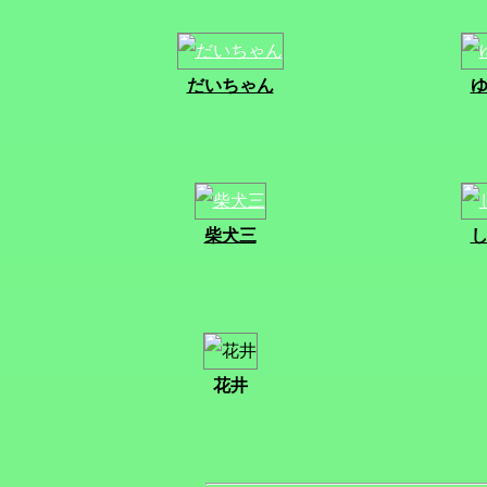
だいちゃん
柴犬三
花井