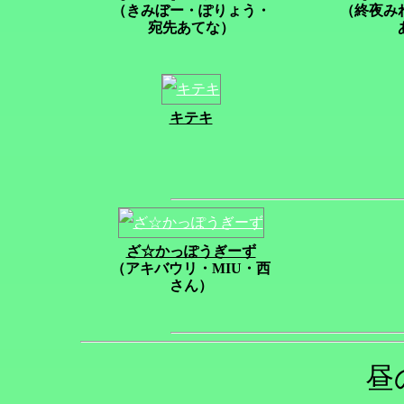
（きみぼー・ぽりょう・
（終夜み
宛先あてな）
キテキ
ざ☆かっぽうぎーず
（アキバウリ・MIU・西
さん）
昼の