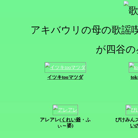
アキバウリの母の歌謡
が四谷の
イツキtooマツダ
to
アレアレ(
くれい爺
・ふ
ぴけみんズ
ぃ～婆)
い