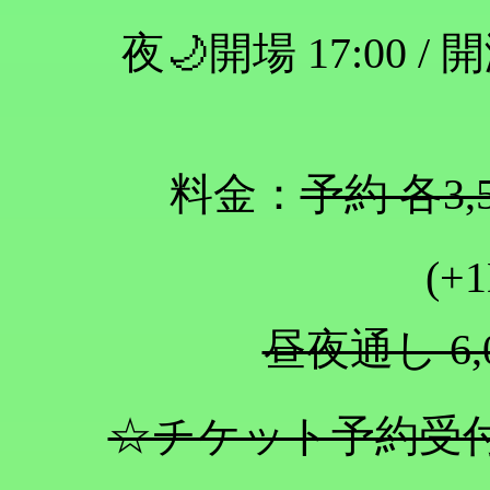
夜🌙開場 17:00 
料金：
予約 各3,
(+
昼夜通し 6
☆チケット予約受付～4