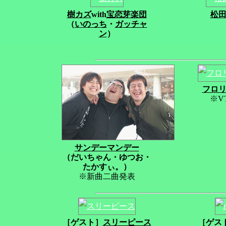
樹カズ
with
宝恋芽楽団
松
（
いのっち
・
ガッチャ
ン
）
フロ
※V
サンデーマンデー
（だいちゃん・ゆつお・
たかすぃ。）
※新曲二曲発表
［ゲスト］
スリーピース
［ゲス