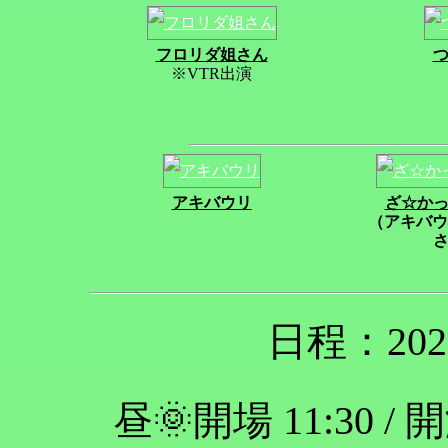
フロリダ姐さん
※VTR出演
アキバウリ
ざ☆か
（アキバウ
日程：202
昼🌞開場 11:30 