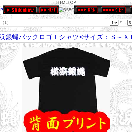
HTMLTOP
（1）
/1～
浜銀蝿バックロゴＴシャツ<サイズ：Ｓ～Ｘ