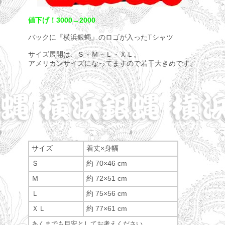
値下げ！3000→2000
バックに『横浜銀蝿』のロゴが入ったTシャツ
サイズ展開は、Ｓ・Ｍ・Ｌ・ＸＬ。
アメリカンサイズになってますので若干大きめです。
サイズ
着丈×身幅
Ｓ
約 70×46 cm
Ｍ
約 72×51 cm
Ｌ
約 75×56 cm
ＸＬ
約 77×61 cm
あくまでも目安としてお考えください。