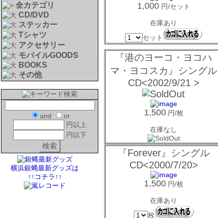
全カテゴリ
1,000
円/セット
CD/DVD
在庫あり
ステッカー
Tシャツ
セット
アクセサリー
モバイルGOODS
『港のヨーコ・ヨコハ
BOOKS
マ・ヨコスカ』シングル
その他
CD<2002/9/21 >
1,500
円/枚
and
or
円以上
在庫なし
円以下
『Forever』シングル
CD<2000/7/20>
横浜銀蝿最新グッズは
↑↑コチラ↑↑
1,500
円/枚
在庫あり
枚