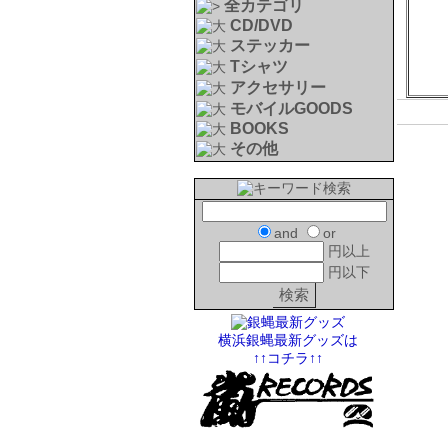
全カテゴリ
CD/DVD
ステッカー
Tシャツ
アクセサリー
モバイルGOODS
BOOKS
その他
and
or
円以上
円以下
横浜銀蝿最新グッズは
↑↑コチラ↑↑